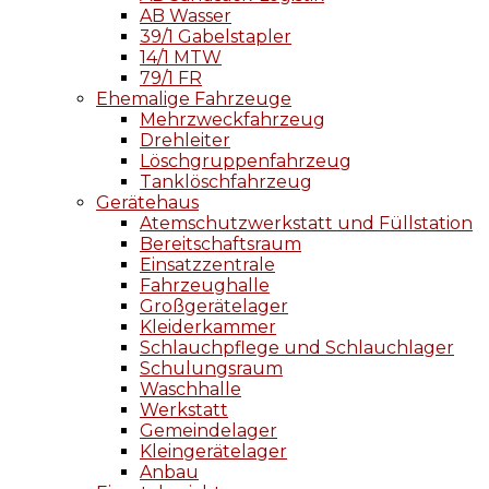
AB Wasser
39/1 Gabelstapler
14/1 MTW
79/1 FR
Ehemalige Fahrzeuge
Mehrzweckfahrzeug
Drehleiter
Löschgruppenfahrzeug
Tanklöschfahrzeug
Gerätehaus
Atemschutzwerkstatt und Füllstation
Bereitschaftsraum
Einsatzzentrale
Fahrzeughalle
Großgerätelager
Kleiderkammer
Schlauchpflege und Schlauchlager
Schulungsraum
Waschhalle
Werkstatt
Gemeindelager
Kleingerätelager
Anbau