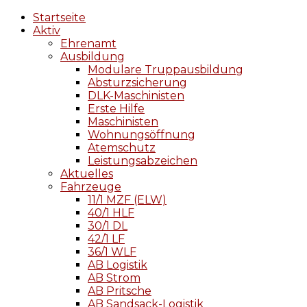
Startseite
Aktiv
Ehrenamt
Ausbildung
Modulare Truppausbildung
Absturzsicherung
DLK-Maschinisten
Erste Hilfe
Maschinisten
Wohnungsöffnung
Atemschutz
Leistungsabzeichen
Aktuelles
Fahrzeuge
11/1 MZF (ELW)
40/1 HLF
30/1 DL
42/1 LF
36/1 WLF
AB Logistik
AB Strom
AB Pritsche
AB Sandsack-Logistik