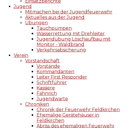
Einsatzberichte
Jugend
Mitmachen bei der Jugendfeuerwehr
Aktuelles aus der Jugend
Übungen
Tauchpumpen
Wasserrettung mit Drehleiter
Jugendübung Löschaufbau mit
Monitor - Waldbrand
Verkehrsabsicherung
Verein
Vorstandschaft
Vorstände
Kommandanten
Leiter First Responder
Schriftführer
Kassiere
Fähnrich
Jugendwarte
Chroniken
Chronik der Feuerwehr Feldkirchen
Ehemalige Gerätehäuser in
Feldkirchen
Abriss des ehemaligen Feuerwehr