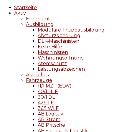
Startseite
Aktiv
Ehrenamt
Ausbildung
Modulare Truppausbildung
Absturzsicherung
DLK-Maschinisten
Erste Hilfe
Maschinisten
Wohnungsöffnung
Atemschutz
Leistungsabzeichen
Aktuelles
Fahrzeuge
11/1 MZF (ELW)
40/1 HLF
30/1 DL
42/1 LF
36/1 WLF
AB Logistik
AB Strom
AB Pritsche
AB Sandsack-Logistik