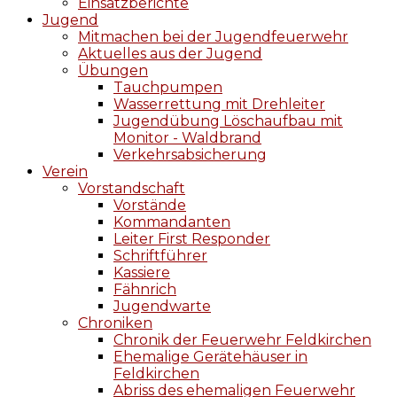
Einsatzberichte
Jugend
Mitmachen bei der Jugendfeuerwehr
Aktuelles aus der Jugend
Übungen
Tauchpumpen
Wasserrettung mit Drehleiter
Jugendübung Löschaufbau mit
Monitor - Waldbrand
Verkehrsabsicherung
Verein
Vorstandschaft
Vorstände
Kommandanten
Leiter First Responder
Schriftführer
Kassiere
Fähnrich
Jugendwarte
Chroniken
Chronik der Feuerwehr Feldkirchen
Ehemalige Gerätehäuser in
Feldkirchen
Abriss des ehemaligen Feuerwehr