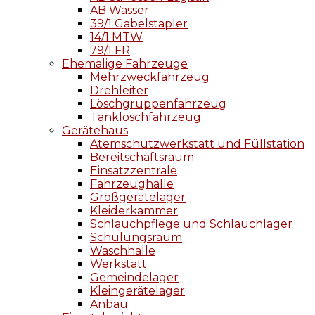
AB Wasser
39/1 Gabelstapler
14/1 MTW
79/1 FR
Ehemalige Fahrzeuge
Mehrzweckfahrzeug
Drehleiter
Löschgruppenfahrzeug
Tanklöschfahrzeug
Gerätehaus
Atemschutzwerkstatt und Füllstation
Bereitschaftsraum
Einsatzzentrale
Fahrzeughalle
Großgerätelager
Kleiderkammer
Schlauchpflege und Schlauchlager
Schulungsraum
Waschhalle
Werkstatt
Gemeindelager
Kleingerätelager
Anbau