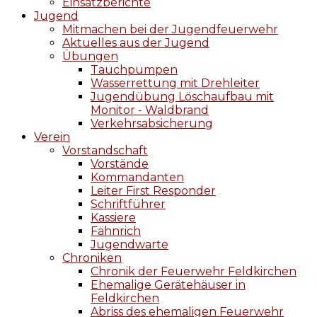
Einsatzberichte
Jugend
Mitmachen bei der Jugendfeuerwehr
Aktuelles aus der Jugend
Übungen
Tauchpumpen
Wasserrettung mit Drehleiter
Jugendübung Löschaufbau mit
Monitor - Waldbrand
Verkehrsabsicherung
Verein
Vorstandschaft
Vorstände
Kommandanten
Leiter First Responder
Schriftführer
Kassiere
Fähnrich
Jugendwarte
Chroniken
Chronik der Feuerwehr Feldkirchen
Ehemalige Gerätehäuser in
Feldkirchen
Abriss des ehemaligen Feuerwehr