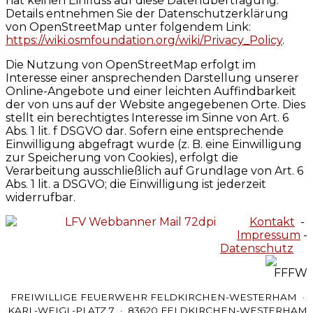
hat keinen Einfluss auf diese Datenübertragung.
Details entnehmen Sie der Datenschutzerklärung
von OpenStreetMap unter folgendem Link:
https://wiki.osmfoundation.org/wiki/Privacy_Policy
.
Die Nutzung von OpenStreetMap erfolgt im
Interesse einer ansprechenden Darstellung unserer
Online-Angebote und einer leichten Auffindbarkeit
der von uns auf der Website angegebenen Orte. Dies
stellt ein berechtigtes Interesse im Sinne von Art. 6
Abs. 1 lit. f DSGVO dar. Sofern eine entsprechende
Einwilligung abgefragt wurde (z. B. eine Einwilligung
zur Speicherung von Cookies), erfolgt die
Verarbeitung ausschließlich auf Grundlage von Art. 6
Abs. 1 lit. a DSGVO; die Einwilligung ist jederzeit
widerrufbar.
Kontakt
-
Impressum
-
Datenschutz
FREIWILLIGE FEUERWEHR FELDKIRCHEN-WESTERHAM ·
KARL-WEIGL-PLATZ 7 · 83620 FELDKIRCHEN-WESTERHAM