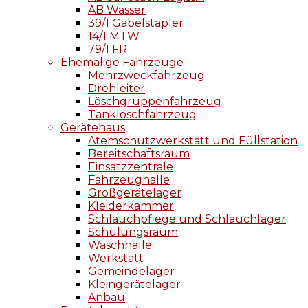
AB Wasser
39/1 Gabelstapler
14/1 MTW
79/1 FR
Ehemalige Fahrzeuge
Mehrzweckfahrzeug
Drehleiter
Löschgruppenfahrzeug
Tanklöschfahrzeug
Gerätehaus
Atemschutzwerkstatt und Füllstation
Bereitschaftsraum
Einsatzzentrale
Fahrzeughalle
Großgerätelager
Kleiderkammer
Schlauchpflege und Schlauchlager
Schulungsraum
Waschhalle
Werkstatt
Gemeindelager
Kleingerätelager
Anbau