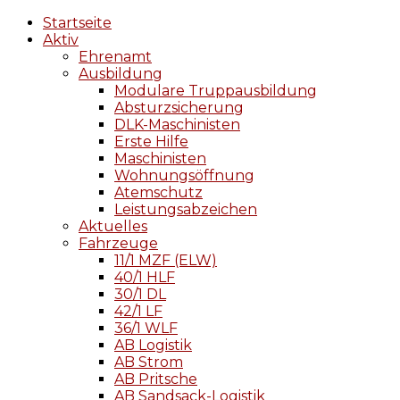
Startseite
Aktiv
Ehrenamt
Ausbildung
Modulare Truppausbildung
Absturzsicherung
DLK-Maschinisten
Erste Hilfe
Maschinisten
Wohnungsöffnung
Atemschutz
Leistungsabzeichen
Aktuelles
Fahrzeuge
11/1 MZF (ELW)
40/1 HLF
30/1 DL
42/1 LF
36/1 WLF
AB Logistik
AB Strom
AB Pritsche
AB Sandsack-Logistik