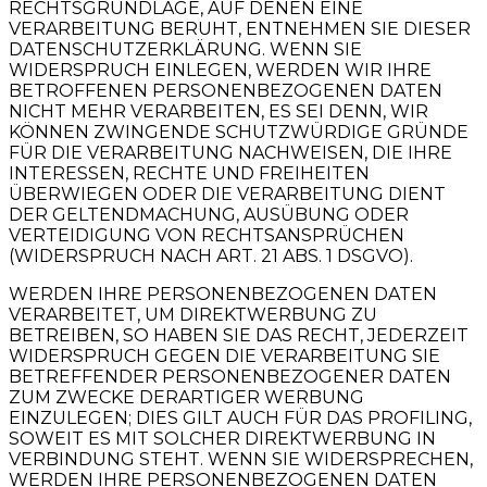
RECHTSGRUNDLAGE, AUF DENEN EINE
VERARBEITUNG BERUHT, ENTNEHMEN SIE DIESER
DATENSCHUTZERKLÄRUNG. WENN SIE
WIDERSPRUCH EINLEGEN, WERDEN WIR IHRE
BETROFFENEN PERSONENBEZOGENEN DATEN
NICHT MEHR VERARBEITEN, ES SEI DENN, WIR
KÖNNEN ZWINGENDE SCHUTZWÜRDIGE GRÜNDE
FÜR DIE VERARBEITUNG NACHWEISEN, DIE IHRE
INTERESSEN, RECHTE UND FREIHEITEN
ÜBERWIEGEN ODER DIE VERARBEITUNG DIENT
DER GELTENDMACHUNG, AUSÜBUNG ODER
VERTEIDIGUNG VON RECHTSANSPRÜCHEN
(WIDERSPRUCH NACH ART. 21 ABS. 1 DSGVO).
WERDEN IHRE PERSONENBEZOGENEN DATEN
VERARBEITET, UM DIREKTWERBUNG ZU
BETREIBEN, SO HABEN SIE DAS RECHT, JEDERZEIT
WIDERSPRUCH GEGEN DIE VERARBEITUNG SIE
BETREFFENDER PERSONENBEZOGENER DATEN
ZUM ZWECKE DERARTIGER WERBUNG
EINZULEGEN; DIES GILT AUCH FÜR DAS PROFILING,
SOWEIT ES MIT SOLCHER DIREKTWERBUNG IN
VERBINDUNG STEHT. WENN SIE WIDERSPRECHEN,
WERDEN IHRE PERSONENBEZOGENEN DATEN