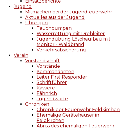
Einsatzberichte
Jugend
Mitmachen bei der Jugendfeuerwehr
Aktuelles aus der Jugend
Übungen
Tauchpumpen
Wasserrettung mit Drehleiter
Jugendübung Löschaufbau mit
Monitor - Waldbrand
Verkehrsabsicherung
Verein
Vorstandschaft
Vorstände
Kommandanten
Leiter First Responder
Schriftführer
Kassiere
Fähnrich
Jugendwarte
Chroniken
Chronik der Feuerwehr Feldkirchen
Ehemalige Gerätehäuser in
Feldkirchen
Abriss des ehemaligen Feuerwehr