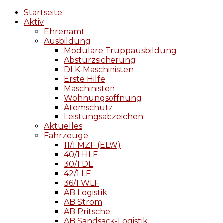
Startseite
Aktiv
Ehrenamt
Ausbildung
Modulare Truppausbildung
Absturzsicherung
DLK-Maschinisten
Erste Hilfe
Maschinisten
Wohnungsöffnung
Atemschutz
Leistungsabzeichen
Aktuelles
Fahrzeuge
11/1 MZF (ELW)
40/1 HLF
30/1 DL
42/1 LF
36/1 WLF
AB Logistik
AB Strom
AB Pritsche
AB Sandsack-Logistik