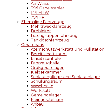
AB Wasser
39/1 Gabelstapler
14/1 MTW
79/1 FR
Ehemalige Fahrzeuge
Mehrzweckfahrzeug
Drehleiter
Löschgruppenfahrzeug
Tanklöschfahrzeug
Gerätehaus
Atemschutzwerkstatt und Füllstation
Bereitschaftsraum
Einsatzzentrale
Fahrzeughalle
Großgerätelager
Kleiderkammer
Schlauchpflege und Schlauchlager
Schulungsraum
Waschhalle
Werkstatt
Gemeindelager
Kleingerätelager
Anbau