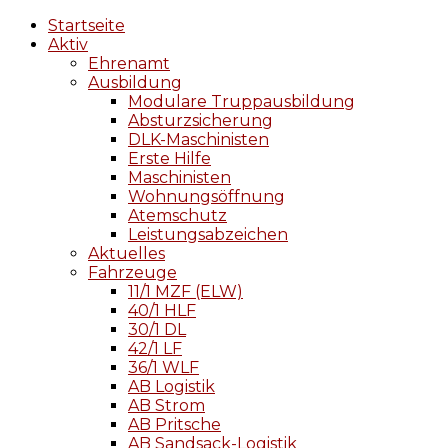
Startseite
Aktiv
Ehrenamt
Ausbildung
Modulare Truppausbildung
Absturzsicherung
DLK-Maschinisten
Erste Hilfe
Maschinisten
Wohnungsöffnung
Atemschutz
Leistungsabzeichen
Aktuelles
Fahrzeuge
11/1 MZF (ELW)
40/1 HLF
30/1 DL
42/1 LF
36/1 WLF
AB Logistik
AB Strom
AB Pritsche
AB Sandsack-Logistik