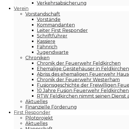
Verkehrsabsicherung
Verein
Vorstandschaft
Vorstände
Kommandanten
Leiter First Responder
Schriftführer
Kassiere
Fähnrich
Jugendwarte
Chroniken
Chronik der Feuerwehr Feldkirchen
Ehemalige Gerätehäuser in Feldkirchen
Abriss des ehemaligen Feuerwehr Hause
Chronik der Feuerwehr Westerham
Fusionsgeschichte der Freiwilligen F
10 Jahre Fusion Feuerwehr Feldkirch
RTW Feldkirchen nimmt seinen Dienst 
Aktuelles
Finanzielle Förderung
First Responder
Pilotprojekt
Aktuelles
Mannschaft