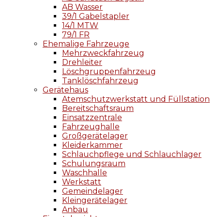
AB Wasser
39/1 Gabelstapler
14/1 MTW
79/1 FR
Ehemalige Fahrzeuge
Mehrzweckfahrzeug
Drehleiter
Löschgruppenfahrzeug
Tanklöschfahrzeug
Gerätehaus
Atemschutzwerkstatt und Füllstation
Bereitschaftsraum
Einsatzzentrale
Fahrzeughalle
Großgerätelager
Kleiderkammer
Schlauchpflege und Schlauchlager
Schulungsraum
Waschhalle
Werkstatt
Gemeindelager
Kleingerätelager
Anbau