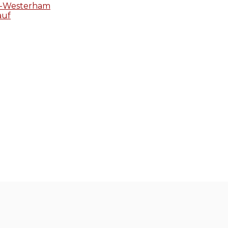
en-Westerham
auf