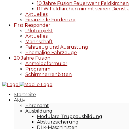
10 Jahre Fusion Feuerwehr Feldkirch
RTW Feldkirchen nimmt seinen Dienst 
Aktuelles
Finanzielle Förderung
First Responder
Pilotprojekt
Aktuelles
Mannschaft
Fahrzeug und Ausrüstung
Ehemalige Fahrzeuge
20 Jahre Fusion
Anmeldeformular
Programm
Schirmherrenbitten
Startseite
Aktiv
Ehrenamt
Ausbildung
Modulare Truppausbildung
Absturzsicherung
DLK-Maschinisten