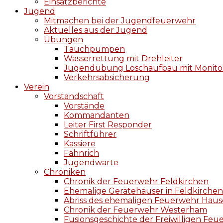
Einsatzberichte
Jugend
Mitmachen bei der Jugendfeuerwehr
Aktuelles aus der Jugend
Übungen
Tauchpumpen
Wasserrettung mit Drehleiter
Jugendübung Löschaufbau mit Monito
Verkehrsabsicherung
Verein
Vorstandschaft
Vorstände
Kommandanten
Leiter First Responder
Schriftführer
Kassiere
Fähnrich
Jugendwarte
Chroniken
Chronik der Feuerwehr Feldkirchen
Ehemalige Gerätehäuser in Feldkirchen
Abriss des ehemaligen Feuerwehr Hause
Chronik der Feuerwehr Westerham
Fusionsgeschichte der Freiwilligen F