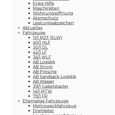
Erste Hilfe
Maschinisten
Wohnungsöffnung
Atemschutz
Leistungsabzeichen
Aktuelles
Fahrzeuge
11/1 MZF (ELW)
40/1 HLF
30/1 DL
42/1 LF
36/1 WLF
AB Logistik
AB Strom
AB Pritsche
AB Sandsack-Logistik
AB Wasser
39/1 Gabelstapler
14/1 MTW
79/1 FR
Ehemalige Fahrzeuge
Mehrzweckfahrzeug
Drehleiter