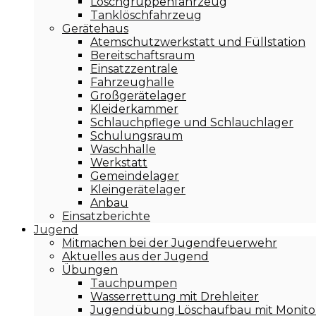
Löschgruppenfahrzeug
Tanklöschfahrzeug
Gerätehaus
Atemschutzwerkstatt und Füllstation
Bereitschaftsraum
Einsatzzentrale
Fahrzeughalle
Großgerätelager
Kleiderkammer
Schlauchpflege und Schlauchlager
Schulungsraum
Waschhalle
Werkstatt
Gemeindelager
Kleingerätelager
Anbau
Einsatzberichte
Jugend
Mitmachen bei der Jugendfeuerwehr
Aktuelles aus der Jugend
Übungen
Tauchpumpen
Wasserrettung mit Drehleiter
Jugendübung Löschaufbau mit Monito