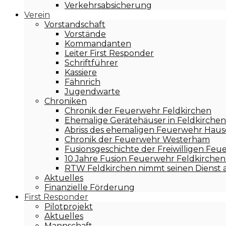
Verkehrsabsicherung
Verein
Vorstandschaft
Vorstände
Kommandanten
Leiter First Responder
Schriftführer
Kassiere
Fähnrich
Jugendwarte
Chroniken
Chronik der Feuerwehr Feldkirchen
Ehemalige Gerätehäuser in Feldkirchen
Abriss des ehemaligen Feuerwehr Hause
Chronik der Feuerwehr Westerham
Fusionsgeschichte der Freiwilligen F
10 Jahre Fusion Feuerwehr Feldkirch
RTW Feldkirchen nimmt seinen Dienst 
Aktuelles
Finanzielle Förderung
First Responder
Pilotprojekt
Aktuelles
Mannschaft