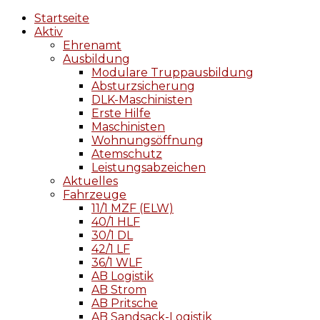
Startseite
Aktiv
Ehrenamt
Ausbildung
Modulare Truppausbildung
Absturzsicherung
DLK-Maschinisten
Erste Hilfe
Maschinisten
Wohnungsöffnung
Atemschutz
Leistungsabzeichen
Aktuelles
Fahrzeuge
11/1 MZF (ELW)
40/1 HLF
30/1 DL
42/1 LF
36/1 WLF
AB Logistik
AB Strom
AB Pritsche
AB Sandsack-Logistik