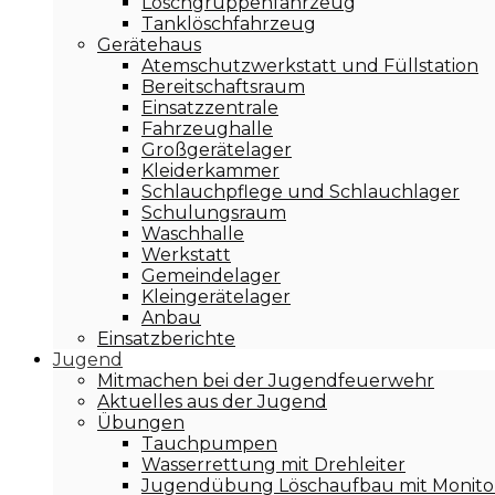
Löschgruppenfahrzeug
Tanklöschfahrzeug
Gerätehaus
Atemschutzwerkstatt und Füllstation
Bereitschaftsraum
Einsatzzentrale
Fahrzeughalle
Großgerätelager
Kleiderkammer
Schlauchpflege und Schlauchlager
Schulungsraum
Waschhalle
Werkstatt
Gemeindelager
Kleingerätelager
Anbau
Einsatzberichte
Jugend
Mitmachen bei der Jugendfeuerwehr
Aktuelles aus der Jugend
Übungen
Tauchpumpen
Wasserrettung mit Drehleiter
Jugendübung Löschaufbau mit Monito