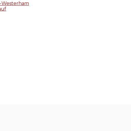
en-Westerham
auf