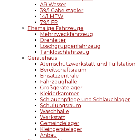
AB Wasser
39/1 Gabelstapler
14/1 MTW
79/1 FR
Ehemalige Fahrzeuge
Mehrzweckfahrzeug
Drehleiter
Löschgruppenfahrzeug
Tanklöschfahrzeug
Gerätehaus
Atemschutzwerkstatt und Füllstation
Bereitschaftsraum
Einsatzzentrale
Fahrzeughalle
Großgerätelager
Kleiderkammer
Schlauchpflege und Schlauchlager
Schulungsraum
Waschhalle
Werkstatt
Gemeindelager
Kleingerätelager
Anbau