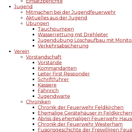
Einsatzberichte
Jugend
Mitmachen bei der Jugendfeuerwehr
Aktuelles aus der Jugend
Übungen
Tauchpumpen
Wasserrettung mit Drehleiter
Jugendübung Löschaufbau mit Monito
Verkehrsabsicherung
Verein
Vorstandschaft
Vorstände
Kommandanten
Leiter First Responder
Schriftführer
Kassiere
Fähnrich
Jugendwarte
Chroniken
Chronik der Feuerwehr Feldkirchen
Ehemalige Gerätehäuser in Feldkirchen
Abriss des ehemaligen Feuerwehr Hause
Chronik der Feuerwehr Westerham
Fusionsgeschichte der Freiwilligen F