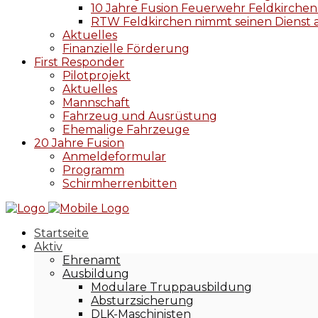
10 Jahre Fusion Feuerwehr Feldkirch
RTW Feldkirchen nimmt seinen Dienst 
Aktuelles
Finanzielle Förderung
First Responder
Pilotprojekt
Aktuelles
Mannschaft
Fahrzeug und Ausrüstung
Ehemalige Fahrzeuge
20 Jahre Fusion
Anmeldeformular
Programm
Schirmherrenbitten
Startseite
Aktiv
Ehrenamt
Ausbildung
Modulare Truppausbildung
Absturzsicherung
DLK-Maschinisten