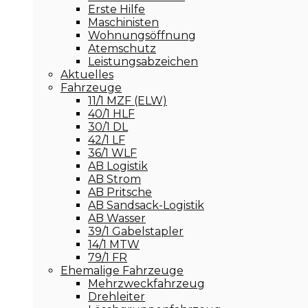
Erste Hilfe
Maschinisten
Wohnungsöffnung
Atemschutz
Leistungsabzeichen
Aktuelles
Fahrzeuge
11/1 MZF (ELW)
40/1 HLF
30/1 DL
42/1 LF
36/1 WLF
AB Logistik
AB Strom
AB Pritsche
AB Sandsack-Logistik
AB Wasser
39/1 Gabelstapler
14/1 MTW
79/1 FR
Ehemalige Fahrzeuge
Mehrzweckfahrzeug
Drehleiter