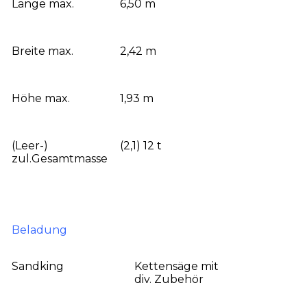
Länge max.
6,50 m
Breite max.
2,42 m
Höhe max.
1,93 m
(Leer-)
(2,1) 12 t
zul.Gesamtmasse
Beladung
Sandking
Kettensäge mit
div. Zubehör