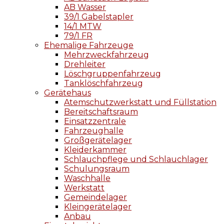
AB Wasser
39/1 Gabelstapler
14/1 MTW
79/1 FR
Ehemalige Fahrzeuge
Mehrzweckfahrzeug
Drehleiter
Löschgruppenfahrzeug
Tanklöschfahrzeug
Gerätehaus
Atemschutzwerkstatt und Füllstation
Bereitschaftsraum
Einsatzzentrale
Fahrzeughalle
Großgerätelager
Kleiderkammer
Schlauchpflege und Schlauchlager
Schulungsraum
Waschhalle
Werkstatt
Gemeindelager
Kleingerätelager
Anbau