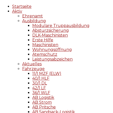
Startseite
Aktiv
Ehrenamt
Ausbildung
Modulare Truppausbildung
Absturzsicherung
DLK-Maschinisten
Erste Hilfe
Maschinisten
Wohnungsöffnung
Atemschutz
Leistungsabzeichen
Aktuelles
Fahrzeuge
11/1 MZF (ELW)
40/1 HLF
30/1 DL
42/1 LF
36/1 WLF
AB Logistik
AB Strom
AB Pritsche
AB Sandsack-Logistik