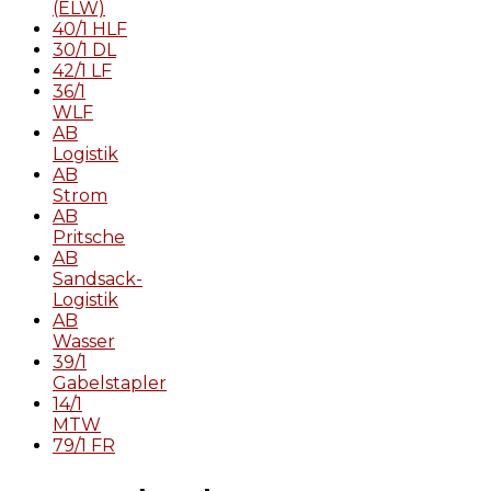
(ELW)
40/1 HLF
30/1 DL
42/1 LF
36/1
WLF
AB
Logistik
AB
Strom
AB
Pritsche
AB
Sandsack-
Logistik
AB
Wasser
39/1
Gabelstapler
14/1
MTW
79/1 FR