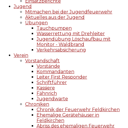
Einsatzberichte
Jugend
Mitmachen bei der Jugendfeuerwehr
Aktuelles aus der Jugend
Übungen
Tauchpumpen
Wasserrettung mit Drehleiter
Jugendübung Löschaufbau mit
Monitor - Waldbrand
Verkehrsabsicherung
Verein
Vorstandschaft
Vorstände
Kommandanten
Leiter First Responder
Schriftführer
Kassiere
Fähnrich
Jugendwarte
Chroniken
Chronik der Feuerwehr Feldkirchen
Ehemalige Gerätehäuser in
Feldkirchen
Abriss des ehemaligen Feuerwehr