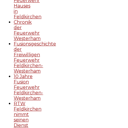
Feuerwehr
Hauses
in
Feldkirchen
Chronik
der
Feuerwehr
Westerham
Fusionsgeschichte
der
Freiwilligen
Feuerwehr
Feldkirchen-
Westerham
10 Jahre
Fusion
Feuerwehr
Feldkirchen-
Westerham
RTW
Feldkirchen
nimmt
seinen
Dienst