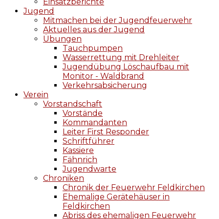
Einsatzberichte
Jugend
Mitmachen bei der Jugendfeuerwehr
Aktuelles aus der Jugend
Übungen
Tauchpumpen
Wasserrettung mit Drehleiter
Jugendübung Löschaufbau mit
Monitor - Waldbrand
Verkehrsabsicherung
Verein
Vorstandschaft
Vorstände
Kommandanten
Leiter First Responder
Schriftführer
Kassiere
Fähnrich
Jugendwarte
Chroniken
Chronik der Feuerwehr Feldkirchen
Ehemalige Gerätehäuser in
Feldkirchen
Abriss des ehemaligen Feuerwehr