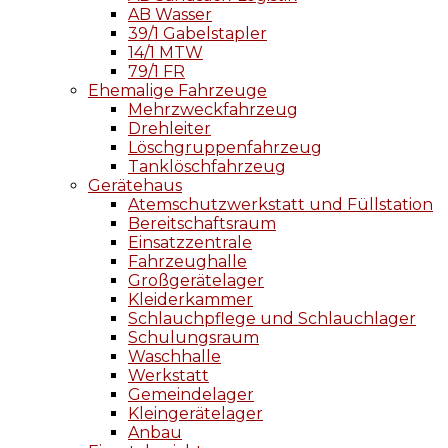
AB Wasser
39/1 Gabelstapler
14/1 MTW
79/1 FR
Ehemalige Fahrzeuge
Mehrzweckfahrzeug
Drehleiter
Löschgruppenfahrzeug
Tanklöschfahrzeug
Gerätehaus
Atemschutzwerkstatt und Füllstation
Bereitschaftsraum
Einsatzzentrale
Fahrzeughalle
Großgerätelager
Kleiderkammer
Schlauchpflege und Schlauchlager
Schulungsraum
Waschhalle
Werkstatt
Gemeindelager
Kleingerätelager
Anbau