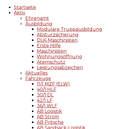
Startseite
Aktiv
Ehrenamt
Ausbildung
Modulare Truppausbildung
Absturzsicherung
DLK-Maschinisten
Erste Hilfe
Maschinisten
Wohnungsöffnung
Atemschutz
Leistungsabzeichen
Aktuelles
Fahrzeuge
11/1 MZF (ELW)
40/1 HLF
30/1 DL
42/1 LF
36/1 WLF
AB Logistik
AB Strom
AB Pritsche
AB Sandsack-Logistik