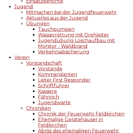
Einsatzberichte
Jugend
Mitmachen bei der Jugendfeuerwehr
Aktuelles aus der Jugend
Übungen
Tauchpumpen
Wasserrettung mit Drehleiter
Jugendübung Löschaufbau mit
Monitor - Waldbrand
Verkehrsabsicherung
Verein
Vorstandschaft
Vorstände
Kommandanten
Leiter First Responder
Schriftführer
Kassiere
Fähnrich
Jugendwarte
Chroniken
Chronik der Feuerwehr Feldkirchen
Ehemalige Gerätehäuser in
Feldkirchen
Abriss des ehemaligen Feuerwehr