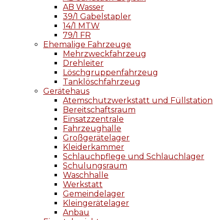
AB Wasser
39/1 Gabelstapler
14/1 MTW
79/1 FR
Ehemalige Fahrzeuge
Mehrzweckfahrzeug
Drehleiter
Löschgruppenfahrzeug
Tanklöschfahrzeug
Gerätehaus
Atemschutzwerkstatt und Füllstation
Bereitschaftsraum
Einsatzzentrale
Fahrzeughalle
Großgerätelager
Kleiderkammer
Schlauchpflege und Schlauchlager
Schulungsraum
Waschhalle
Werkstatt
Gemeindelager
Kleingerätelager
Anbau