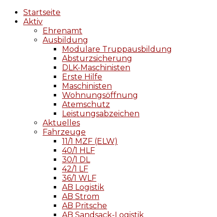
Startseite
Aktiv
Ehrenamt
Ausbildung
Modulare Truppausbildung
Absturzsicherung
DLK-Maschinisten
Erste Hilfe
Maschinisten
Wohnungsöffnung
Atemschutz
Leistungsabzeichen
Aktuelles
Fahrzeuge
11/1 MZF (ELW)
40/1 HLF
30/1 DL
42/1 LF
36/1 WLF
AB Logistik
AB Strom
AB Pritsche
AB Sandsack-Logistik