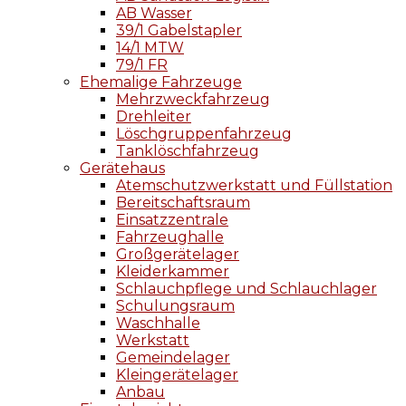
AB Wasser
39/1 Gabelstapler
14/1 MTW
79/1 FR
Ehemalige Fahrzeuge
Mehrzweckfahrzeug
Drehleiter
Löschgruppenfahrzeug
Tanklöschfahrzeug
Gerätehaus
Atemschutzwerkstatt und Füllstation
Bereitschaftsraum
Einsatzzentrale
Fahrzeughalle
Großgerätelager
Kleiderkammer
Schlauchpflege und Schlauchlager
Schulungsraum
Waschhalle
Werkstatt
Gemeindelager
Kleingerätelager
Anbau