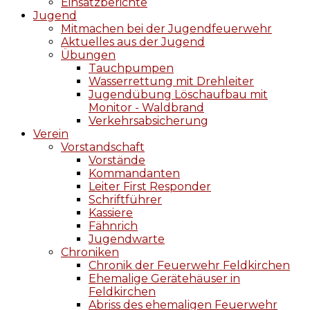
Einsatzberichte
Jugend
Mitmachen bei der Jugendfeuerwehr
Aktuelles aus der Jugend
Übungen
Tauchpumpen
Wasserrettung mit Drehleiter
Jugendübung Löschaufbau mit
Monitor - Waldbrand
Verkehrsabsicherung
Verein
Vorstandschaft
Vorstände
Kommandanten
Leiter First Responder
Schriftführer
Kassiere
Fähnrich
Jugendwarte
Chroniken
Chronik der Feuerwehr Feldkirchen
Ehemalige Gerätehäuser in
Feldkirchen
Abriss des ehemaligen Feuerwehr