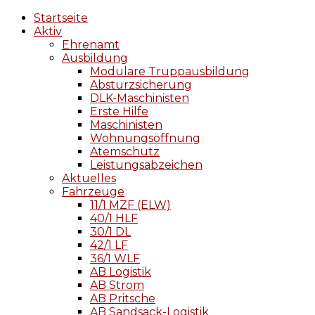
Startseite
Aktiv
Ehrenamt
Ausbildung
Modulare Truppausbildung
Absturzsicherung
DLK-Maschinisten
Erste Hilfe
Maschinisten
Wohnungsöffnung
Atemschutz
Leistungsabzeichen
Aktuelles
Fahrzeuge
11/1 MZF (ELW)
40/1 HLF
30/1 DL
42/1 LF
36/1 WLF
AB Logistik
AB Strom
AB Pritsche
AB Sandsack-Logistik