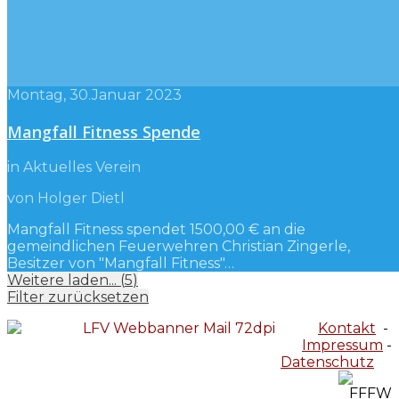
Montag, 30.Januar 2023
Mangfall Fitness Spende
in Aktuelles Verein
von Holger Dietl
Mangfall Fitness spendet 1500,00 € an die
gemeindlichen Feuerwehren Christian Zingerle,
Besitzer von "Mangfall Fitness"…
Weitere laden...
(
5
)
Filter zurücksetzen
Kontakt
-
Impressum
-
Datenschutz