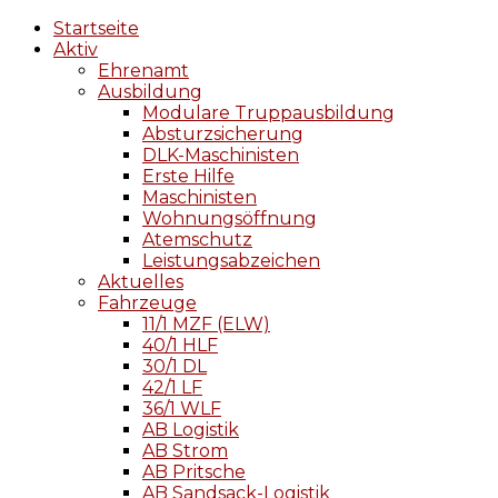
Startseite
Aktiv
Ehrenamt
Ausbildung
Modulare Truppausbildung
Absturzsicherung
DLK-Maschinisten
Erste Hilfe
Maschinisten
Wohnungsöffnung
Atemschutz
Leistungsabzeichen
Aktuelles
Fahrzeuge
11/1 MZF (ELW)
40/1 HLF
30/1 DL
42/1 LF
36/1 WLF
AB Logistik
AB Strom
AB Pritsche
AB Sandsack-Logistik