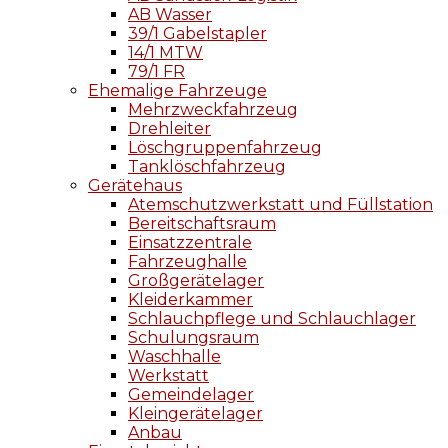
AB Wasser
39/1 Gabelstapler
14/1 MTW
79/1 FR
Ehemalige Fahrzeuge
Mehrzweckfahrzeug
Drehleiter
Löschgruppenfahrzeug
Tanklöschfahrzeug
Gerätehaus
Atemschutzwerkstatt und Füllstation
Bereitschaftsraum
Einsatzzentrale
Fahrzeughalle
Großgerätelager
Kleiderkammer
Schlauchpflege und Schlauchlager
Schulungsraum
Waschhalle
Werkstatt
Gemeindelager
Kleingerätelager
Anbau