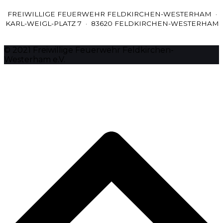
FREIWILLIGE FEUERWEHR FELDKIRCHEN-WESTERHAM ·
KARL-WEIGL-PLATZ 7 · 83620 FELDKIRCHEN-WESTERHAM
© 2021 Freiwillige Feuerwehr Feldkirchen-
Westerham e.V.