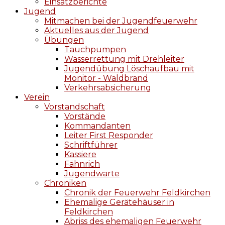
Einsatzberichte
Jugend
Mitmachen bei der Jugendfeuerwehr
Aktuelles aus der Jugend
Übungen
Tauchpumpen
Wasserrettung mit Drehleiter
Jugendübung Löschaufbau mit
Monitor - Waldbrand
Verkehrsabsicherung
Verein
Vorstandschaft
Vorstände
Kommandanten
Leiter First Responder
Schriftführer
Kassiere
Fähnrich
Jugendwarte
Chroniken
Chronik der Feuerwehr Feldkirchen
Ehemalige Gerätehäuser in
Feldkirchen
Abriss des ehemaligen Feuerwehr